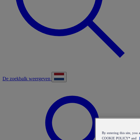
De zoekbalk weergeven
By entering this site, y
COOKIE POLICY* and