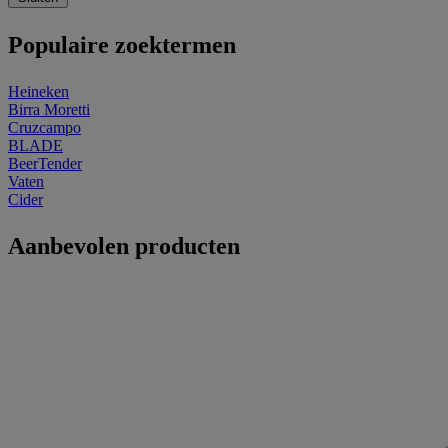
Populaire zoektermen
Heineken
Birra Moretti
Cruzcampo
BLADE
BeerTender
Vaten
Cider
Aanbevolen producten