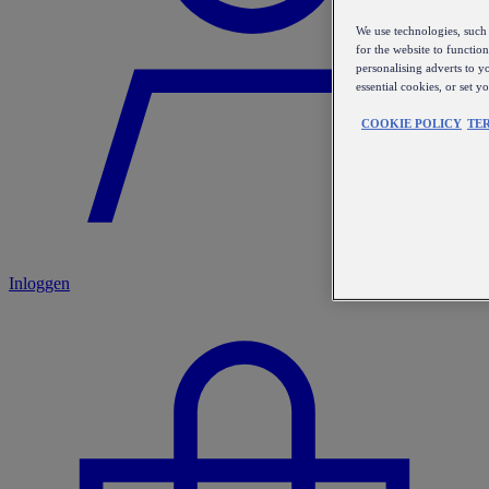
We use technologies, such 
for the website to functio
personalising adverts to y
essential cookies, or set 
COOKIE POLICY
TE
Inloggen