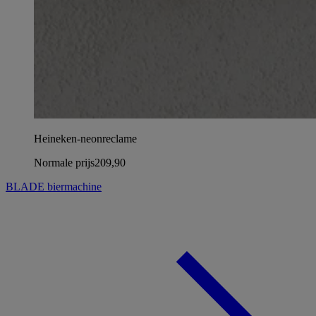
Heineken-neonreclame
Normale prijs
209,90
BLADE biermachine