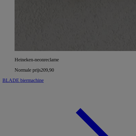
Heineken-neonreclame
Normale prijs
209,90
BLADE biermachine