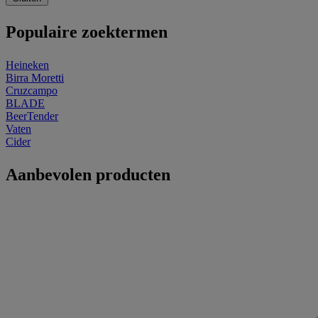
Populaire zoektermen
Heineken
Birra Moretti
Cruzcampo
BLADE
BeerTender
Vaten
Cider
Aanbevolen producten