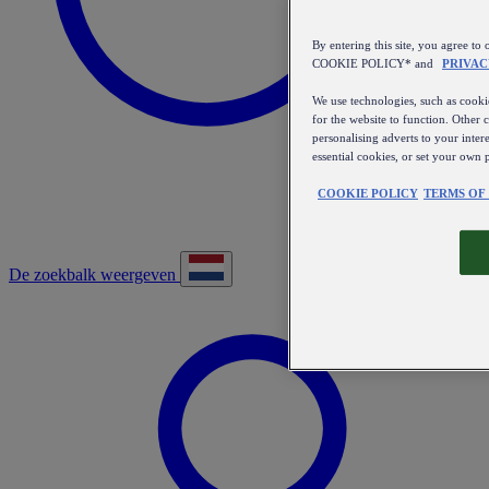
By entering this site, you agree
COOKIE POLICY* and
PRIVAC
We use technologies, such as cookie
for the website to function. Other 
personalising adverts to your inter
essential cookies, or set your own 
COOKIE POLICY
TERMS OF
De zoekbalk weergeven