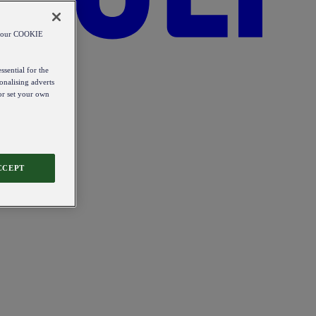
od our COOKIE
ssential for the
onalising adverts
 or set your own
CCEPT