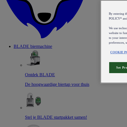
By entering 
POLICY* an
We use technol
website to fun
to your intere
preferences, 
BLADE biermachine
COOKIE P
Set Pr
Ontdek BLADE
De hoogwaardige biertap voor thuis
Stel je BLADE startpakket samen!