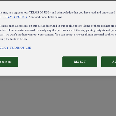
this site, you agree to our TERMS OF USE* and acknowledge that you have read and understo
d
PRIVACY POLICY
. *See additional links below.
ogies, such as cookies, on this site as described in our cookie policy. Some of these cookies are e
ction. Other cookies are used for analysing the performance of the site, gaining insights and pers
sts – we won’t set these without your consent. You can accept or reject all non-essential cookies,
using the buttons below.
OLICY
TERMS OF USE
eferences
REJECT
A