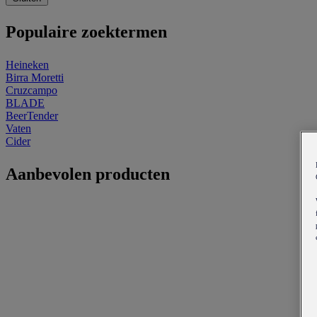
Populaire zoektermen
Heineken
Birra Moretti
Cruzcampo
BLADE
BeerTender
Vaten
Cider
Aanbevolen producten