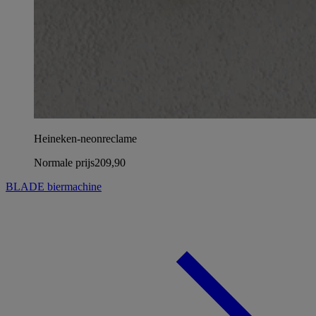
Heineken-neonreclame
Normale prijs
209,90
BLADE biermachine