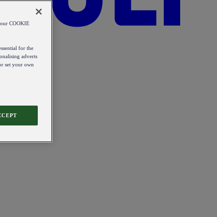
od our COOKIE
ssential for the
onalising adverts
 or set your own
CCEPT