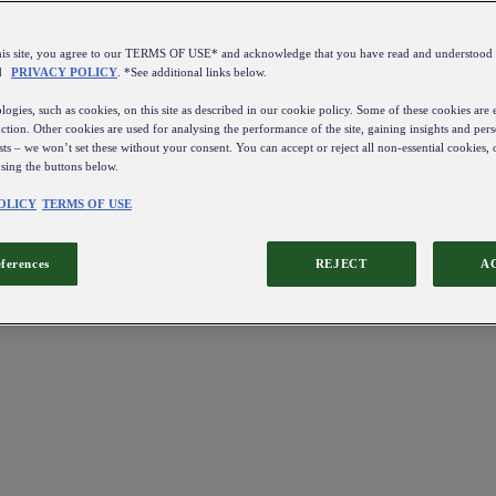
this site, you agree to our TERMS OF USE* and acknowledge that you have read and understo
d
PRIVACY POLICY
. *See additional links below.
ogies, such as cookies, on this site as described in our cookie policy. Some of these cookies are e
ction. Other cookies are used for analysing the performance of the site, gaining insights and pers
sts – we won’t set these without your consent. You can accept or reject all non-essential cookies,
using the buttons below.
OLICY
TERMS OF USE
eferences
REJECT
A