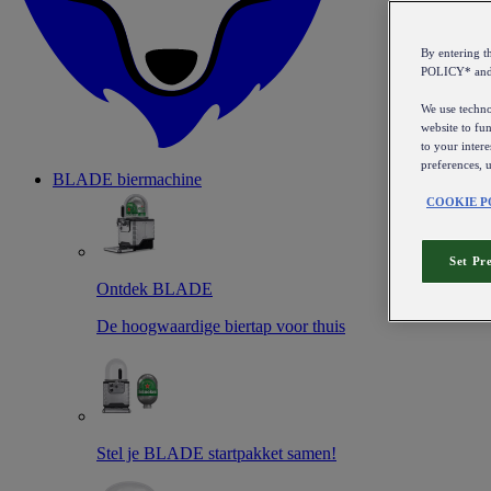
By entering 
POLICY* an
We use technol
website to fun
to your intere
preferences, 
BLADE biermachine
COOKIE P
Set Pr
Ontdek BLADE
De hoogwaardige biertap voor thuis
Stel je BLADE startpakket samen!