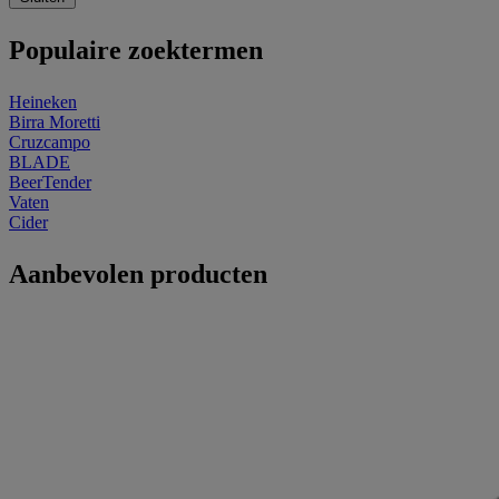
Populaire zoektermen
Heineken
Birra Moretti
Cruzcampo
BLADE
BeerTender
Vaten
Cider
Aanbevolen producten