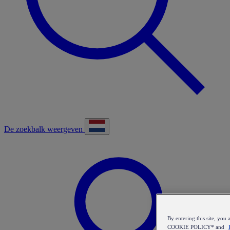
De zoekbalk weergeven
By entering this site, y
COOKIE POLICY* and