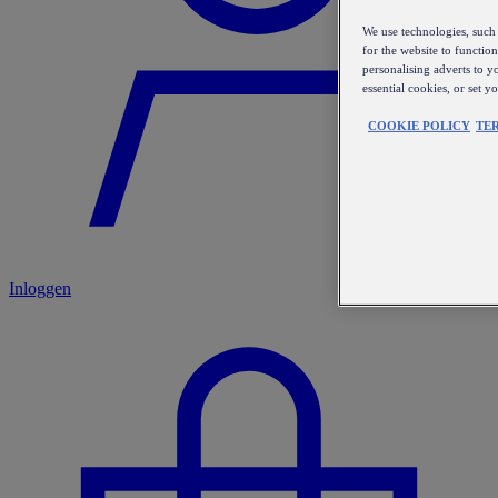
We use technologies, such 
for the website to functio
personalising adverts to y
essential cookies, or set 
COOKIE POLICY
TE
Inloggen