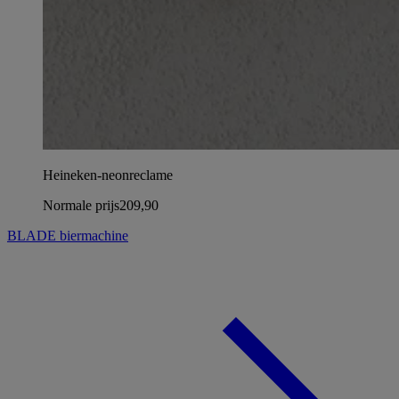
Heineken-neonreclame
Normale prijs
209,90
BLADE biermachine