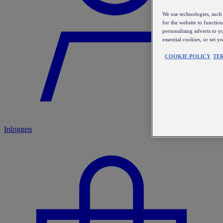
We use technologies, such 
for the website to functio
personalising adverts to y
essential cookies, or set 
COOKIE POLICY
TE
Inloggen