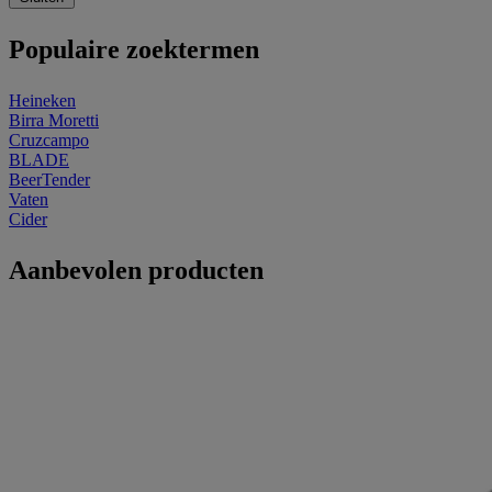
Populaire zoektermen
Heineken
Birra Moretti
Cruzcampo
BLADE
BeerTender
Vaten
Cider
Aanbevolen producten