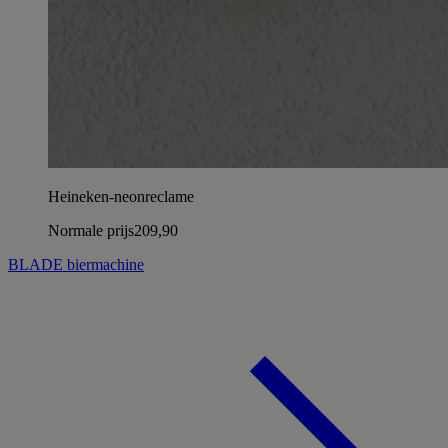
Heineken-neonreclame
Normale prijs
209,90
BLADE biermachine