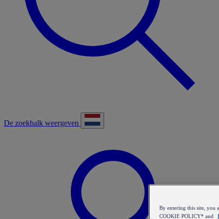
De zoekbalk weergeven
By entering this site, y
COOKIE POLICY* and