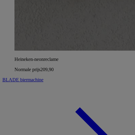
Heineken-neonreclame
Normale prijs
209,90
BLADE biermachine