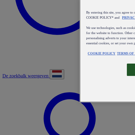
By entering this site, you agree
COOKIE POLICY* and
PRIVAC
We use technologies, such as cookie
for the website to function. Other 
personalising adverts to your inter
essential cookies, or set your own 
COOKIE POLICY
TERMS OF
De zoekbalk weergeven