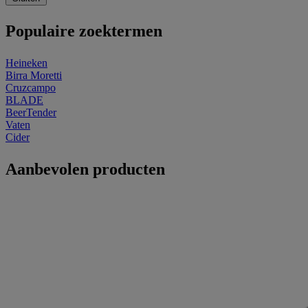
Populaire zoektermen
Heineken
Birra Moretti
Cruzcampo
BLADE
BeerTender
Vaten
Cider
Aanbevolen producten