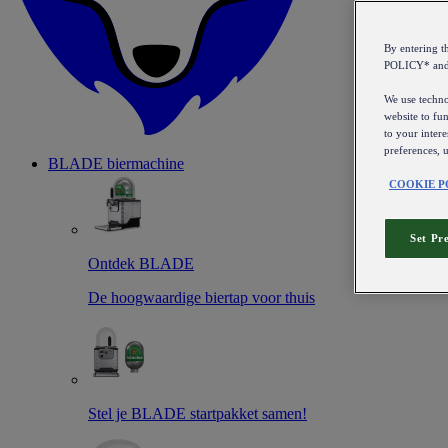
By entering 
POLICY* an
We use technol
website to fun
to your intere
preferences, 
BLADE biermachine
COOKIE P
Set Pr
Ontdek BLADE
De hoogwaardige biertap voor thuis
Stel je BLADE startpakket samen!