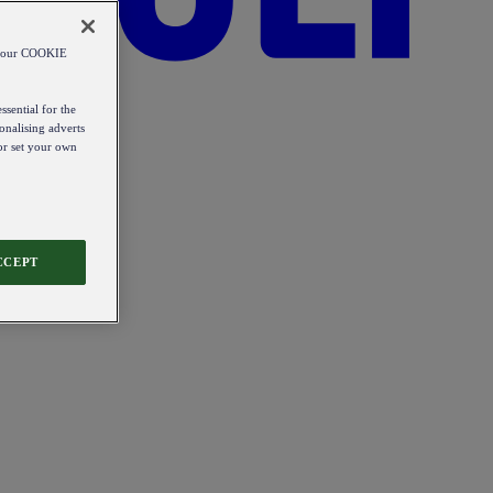
od our COOKIE
ssential for the
onalising adverts
 or set your own
CCEPT