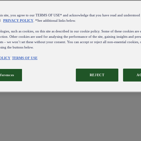
this site, you agree to our TERMS OF USE* and acknowledge that you have read and understo
d
PRIVACY POLICY
. *See additional links below.
ogies, such as cookies, on this site as described in our cookie policy. Some of these cookies are e
ction. Other cookies are used for analysing the performance of the site, gaining insights and pers
sts – we won’t set these without your consent. You can accept or reject all non-essential cookies,
using the buttons below.
OLICY
TERMS OF USE
eferences
REJECT
A