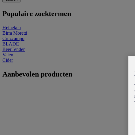
Populaire zoektermen
Heineken
Birra Moretti
Cruzcampo
BLADE
BeerTender
Vaten
Cider
Aanbevolen producten