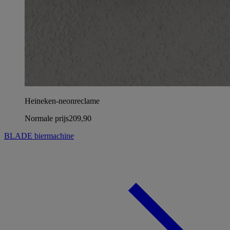
Heineken-neonreclame
Normale prijs
209,90
BLADE biermachine