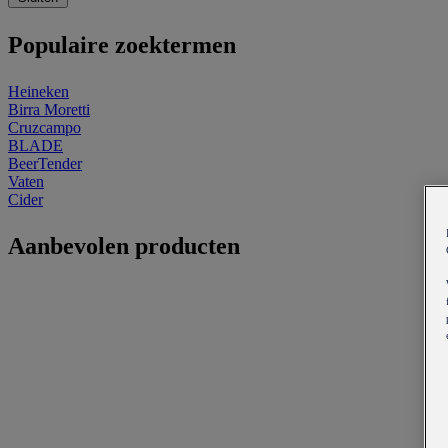
Populaire zoektermen
Heineken
Birra Moretti
Cruzcampo
BLADE
BeerTender
Vaten
Cider
Aanbevolen producten