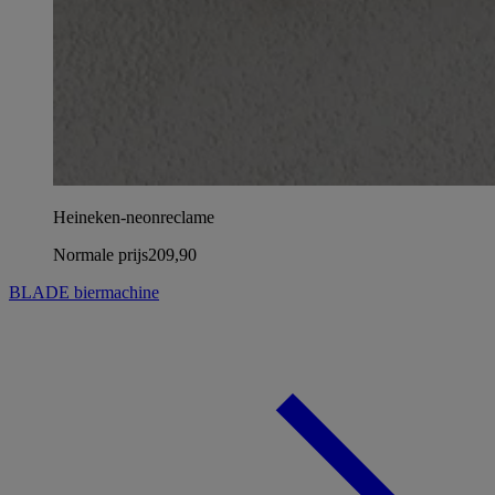
Heineken-neonreclame
Normale prijs
209,90
BLADE biermachine