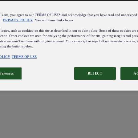
this site, you agree to our TERMS OF USE* and acknowledge that you have read and understo
d
PRIVACY POLICY
. *See additional links below.
ogies, such as cookies, on this site as described in our cookie policy. Some of these cookies are e
ction. Other cookies are used for analysing the performance of the site, gaining insights and pers
sts – we won’t set these without your consent. You can accept or reject all non-essential cookies,
using the buttons below.
OLICY
TERMS OF USE
eferences
REJECT
A