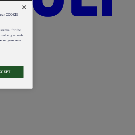
od our COOKIE
ssential for the
onalising adverts
 or set your own
CCEPT