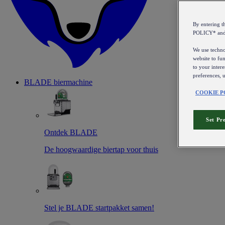
By entering 
POLICY* an
We use technol
website to fun
to your intere
preferences, 
BLADE biermachine
COOKIE P
Set Pr
Ontdek BLADE
De hoogwaardige biertap voor thuis
Stel je BLADE startpakket samen!