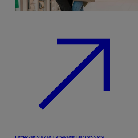
Entdecken Sie den Heineken® Flagship Store