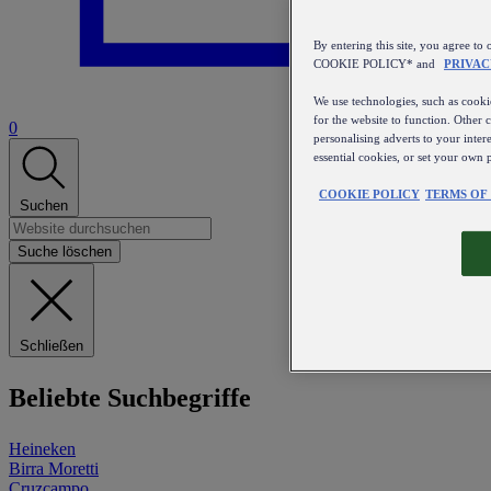
By entering this site, you agree
COOKIE POLICY* and
PRIVAC
We use technologies, such as cookie
for the website to function. Other 
0
personalising adverts to your inter
essential cookies, or set your own 
COOKIE POLICY
TERMS OF
Suchen
Suche löschen
Schließen
Beliebte Suchbegriffe
Heineken
Birra Moretti
Cruzcampo