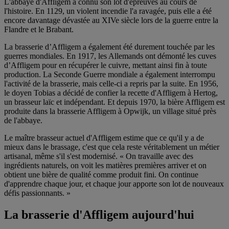
L'abbaye d'Affligem a connu son lot d'épreuves au cours de
l'histoire. En 1129, un violent incendie l'a ravagée, puis elle a été
encore davantage dévastée au XIVe siècle lors de la guerre entre la
Flandre et le Brabant.
La brasserie d’Affligem a également été durement touchée par les
guerres mondiales. En 1917, les Allemands ont démonté les cuves
d’Affligem pour en récupérer le cuivre, mettant ainsi fin à toute
production. La Seconde Guerre mondiale a également interrompu
l'activité de la brasserie, mais celle-ci a repris par la suite. En 1956,
le doyen Tobias a décidé de confier la recette d'Affligem à Hertog,
un brasseur laïc et indépendant. Et depuis 1970, la bière Affligem est
produite dans la brasserie Affligem à Opwijk, un village situé près
de l'abbaye.
Le maître brasseur actuel d'Affligem estime que ce qu'il y a de
mieux dans le brassage, c'est que cela reste véritablement un métier
artisanal, même s'il s'est modernisé. « On travaille avec des
ingrédients naturels, on voit les matières premières arriver et on
obtient une bière de qualité comme produit fini. On continue
d'apprendre chaque jour, et chaque jour apporte son lot de nouveaux
défis passionnants. »
La brasserie d'Affligem aujourd'hui