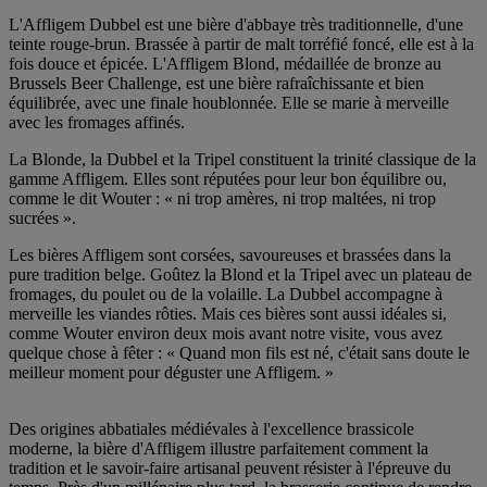
L'Affligem Dubbel est une bière d'abbaye très traditionnelle, d'une
teinte rouge-brun. Brassée à partir de malt torréfié foncé, elle est à la
fois douce et épicée. L'Affligem Blond, médaillée de bronze au
Brussels Beer Challenge, est une bière rafraîchissante et bien
équilibrée, avec une finale houblonnée. Elle se marie à merveille
avec les fromages affinés.
La Blonde, la Dubbel et la Tripel constituent la trinité classique de la
gamme Affligem. Elles sont réputées pour leur bon équilibre ou,
comme le dit Wouter : « ni trop amères, ni trop maltées, ni trop
sucrées ».
Les bières Affligem sont corsées, savoureuses et brassées dans la
pure tradition belge. Goûtez la Blond et la Tripel avec un plateau de
fromages, du poulet ou de la volaille. La Dubbel accompagne à
merveille les viandes rôties. Mais ces bières sont aussi idéales si,
comme Wouter environ deux mois avant notre visite, vous avez
quelque chose à fêter : « Quand mon fils est né, c'était sans doute le
meilleur moment pour déguster une Affligem. »
Des origines abbatiales médiévales à l'excellence brassicole
moderne, la bière d'Affligem illustre parfaitement comment la
tradition et le savoir-faire artisanal peuvent résister à l'épreuve du