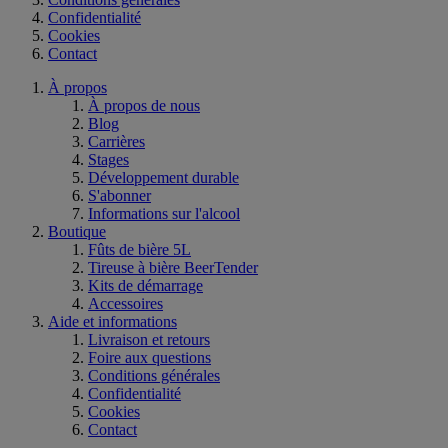
Confidentialité
Cookies
Contact
À propos
À propos de nous
Blog
Carrières
Stages
Développement durable
S'abonner
Informations sur l'alcool
Boutique
Fûts de bière 5L
Tireuse à bière BeerTender
Kits de démarrage
Accessoires
Aide et informations
Livraison et retours
Foire aux questions
Conditions générales
Confidentialité
Cookies
Contact