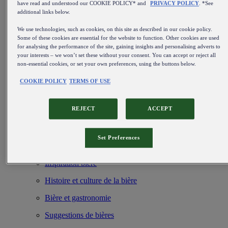
have read and understood our COOKIE POLICY* and
PRIVACY POLICY
. *See
additional links below.
We use technologies, such as cookies, on this site as described in our cookie policy.
Some of these cookies are essential for the website to function. Other cookies are used
for analysing the performance of the site, gaining insights and personalising adverts to
your interests – we won’t set these without your consent. You can accept or reject all
non-essential cookies, or set your own preferences, using the buttons below.
Découvrez nos fûts de bière
Blog
COOKIE POLICY
TERMS OF USE
Types et styles de bière
REJECT
ACCEPT
Événements autour de la bière et lieux incontournables
De la fabrication de la bière à un service irréprochable
Set Preferences
Installation et maintenance
Inspiration bière
Histoire et culture de la bière
Bière et gastronomie
Suggestions de bières