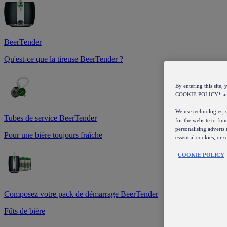
BeerTender
Qu'est-ce que la tireuse BeerTender ?
By entering this sit
COOKIE POLICY* a
We use technologies, s
Tubes de service BeerTender
for the website to fun
personalising adverts 
Pour une bière toujours fraîche
essential cookies, or 
COOKIE POLICY
Composez votre pack de démarrage BeerTender
Fûts de bière