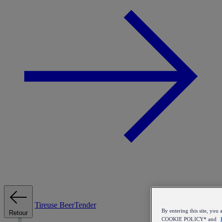
Tireuse
BeerTender
By entering this site, y
Retour
COOKIE POLICY* and