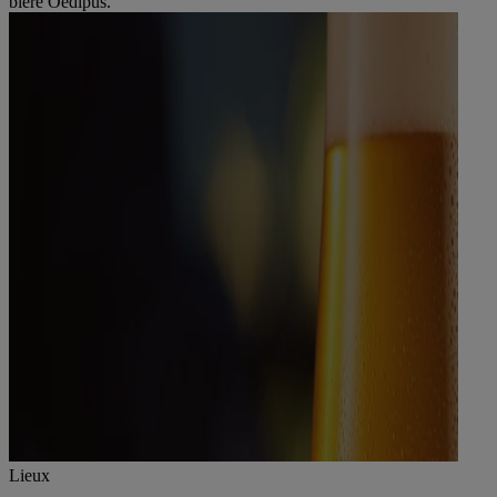
bière Oedipus.
Lieux