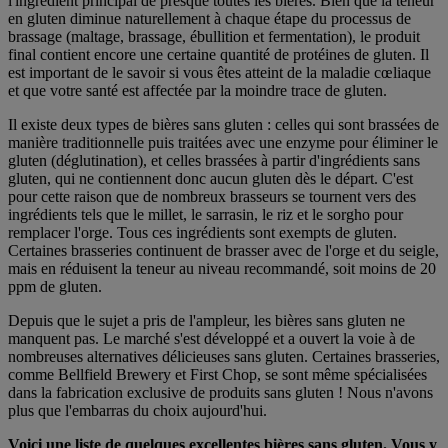
l'ingrédient principal de presque toutes les bières. Bien que la teneur
en gluten diminue naturellement à chaque étape du processus de
brassage (maltage, brassage, ébullition et fermentation), le produit
final contient encore une certaine quantité de protéines de gluten. Il
est important de le savoir si vous êtes atteint de la maladie cœliaque
et que votre santé est affectée par la moindre trace de gluten.
Il existe deux types de bières sans gluten : celles qui sont brassées de
manière traditionnelle puis traitées avec une enzyme pour éliminer le
gluten (déglutination), et celles brassées à partir d'ingrédients sans
gluten, qui ne contiennent donc aucun gluten dès le départ. C'est
pour cette raison que de nombreux brasseurs se tournent vers des
ingrédients tels que le millet, le sarrasin, le riz et le sorgho pour
remplacer l'orge. Tous ces ingrédients sont exempts de gluten.
Certaines brasseries continuent de brasser avec de l'orge et du seigle,
mais en réduisent la teneur au niveau recommandé, soit moins de 20
ppm de gluten.
Depuis que le sujet a pris de l'ampleur, les bières sans gluten ne
manquent pas. Le marché s'est développé et a ouvert la voie à de
nombreuses alternatives délicieuses sans gluten. Certaines brasseries,
comme Bellfield Brewery et First Chop, se sont même spécialisées
dans la fabrication exclusive de produits sans gluten ! Nous n'avons
plus que l'embarras du choix aujourd'hui.
Voici une liste de quelques excellentes bières sans gluten. Vous y