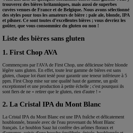
trouverez des bières britanniques, mais aussi de superbes
cuvées venues de France et de Belgique. Nous avons sélectionné
des styles pour tous les amateurs de bière : pale ale, blonde, IPA
et pilsner. Ce sont toutes d’excellentes bières ; vous devriez les
goûter, que vous consommiez du gluten ou non !
Liste des bières sans gluten
1. First Chop AVA
Commençons par l'AVA de First Chop, une délicieuse bière blonde
légère sans gluten. En effet, toute leur gamme de bières est sans
gluten, chaque lot étant testé pour garantir une teneur inférieure à 5
ppm. First Chop mise sur une qualité haut de gamme, un goût
exceptionnel et une production à petite échelle ; c'est pourquoi ils
sont fiers de ne « retirer que le gluten, rien d'autre ! »
2. La Cristal IPA du Mont Blanc
La Cristal IPA du Mont Blanc est une IPA fraîche et délicatement
houblonnée, brassée avec de l'eau provenant du Mont Blanc
français. Le houblon Saaz lui confère des arômes floraux et
d'agrumes, suivis d'une bouche équilibrée, épicée, houblonnée et