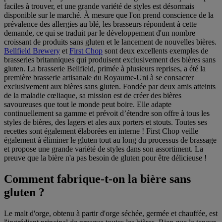
faciles à trouver, et une grande variété de styles est désormais
disponible sur le marché. À mesure que l'on prend conscience de la
prévalence des allergies au blé, les brasseurs répondent à cette
demande, ce qui se traduit par le développement d'un nombre
croissant de produits sans gluten et le lancement de nouvelles bières.
Bellfield Brewery
et
First Chop
sont deux excellents exemples de
brasseries britanniques qui produisent exclusivement des bières sans
gluten. La brasserie Bellfield, primée à plusieurs reprises, a été la
première brasserie artisanale du Royaume-Uni à se consacrer
exclusivement aux bières sans gluten. Fondée par deux amis atteints
de la maladie cœliaque, sa mission est de créer des bières
savoureuses que tout le monde peut boire. Elle adapte
continuellement sa gamme et prévoit d’étendre son offre à tous les
styles de bières, des lagers et ales aux porters et stouts. Toutes ses
recettes sont également élaborées en interne ! First Chop veille
également à éliminer le gluten tout au long du processus de brassage
et propose une grande variété de styles dans son assortiment. La
preuve que la bière n'a pas besoin de gluten pour être délicieuse !
Comment fabrique-t-on la bière sans
gluten ?
Le malt d'orge, obtenu à partir d'orge séchée, germée et chauffée, est