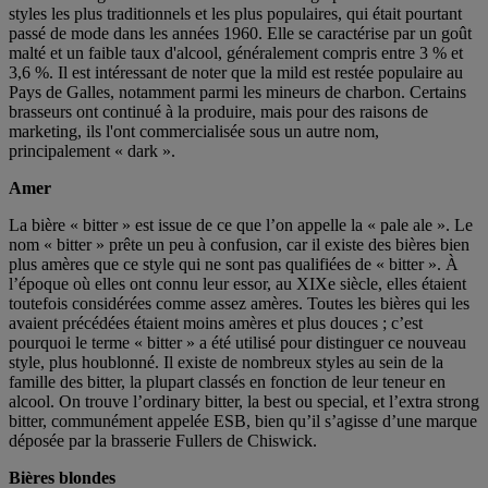
styles les plus traditionnels et les plus populaires, qui était pourtant
passé de mode dans les années 1960. Elle se caractérise par un goût
malté et un faible taux d'alcool, généralement compris entre 3 % et
3,6 %. Il est intéressant de noter que la mild est restée populaire au
Pays de Galles, notamment parmi les mineurs de charbon. Certains
brasseurs ont continué à la produire, mais pour des raisons de
marketing, ils l'ont commercialisée sous un autre nom,
principalement « dark ».
Amer
La bière « bitter » est issue de ce que l’on appelle la « pale ale ». Le
nom « bitter » prête un peu à confusion, car il existe des bières bien
plus amères que ce style qui ne sont pas qualifiées de « bitter ». À
l’époque où elles ont connu leur essor, au XIXe siècle, elles étaient
toutefois considérées comme assez amères. Toutes les bières qui les
avaient précédées étaient moins amères et plus douces ; c’est
pourquoi le terme « bitter » a été utilisé pour distinguer ce nouveau
style, plus houblonné. Il existe de nombreux styles au sein de la
famille des bitter, la plupart classés en fonction de leur teneur en
alcool. On trouve l’ordinary bitter, la best ou special, et l’extra strong
bitter, communément appelée ESB, bien qu’il s’agisse d’une marque
déposée par la brasserie Fullers de Chiswick.
Bières blondes