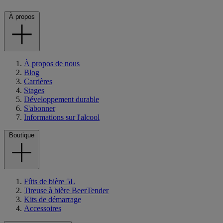
À propos
À propos de nous
Blog
Carrières
Stages
Développement durable
S'abonner
Informations sur l'alcool
Boutique
Fûts de bière 5L
Tireuse à bière BeerTender
Kits de démarrage
Accessoires