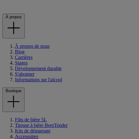
À propos
À propos de nous
Blog
Carrières
Stages
Développement durable
S'abonner
Informations sur l'alcool
Boutique
Fûts de bière 5L
Tireuse à bière BeerTender
Kits de démarrage
Accessoires