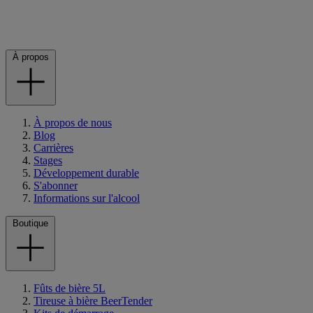
À propos
À propos de nous
Blog
Carrières
Stages
Développement durable
S'abonner
Informations sur l'alcool
Boutique
Fûts de bière 5L
Tireuse à bière BeerTender