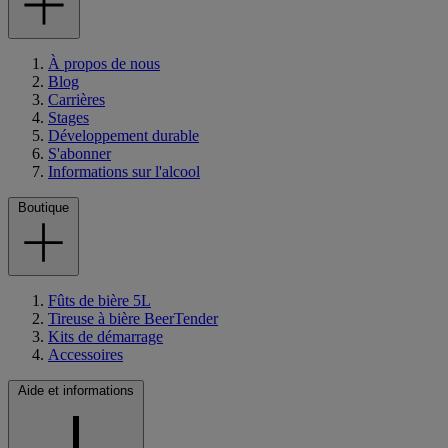
À propos de nous
Blog
Carrières
Stages
Développement durable
S'abonner
Informations sur l'alcool
Boutique
Fûts de bière 5L
Tireuse à bière BeerTender
Kits de démarrage
Accessoires
Aide et informations