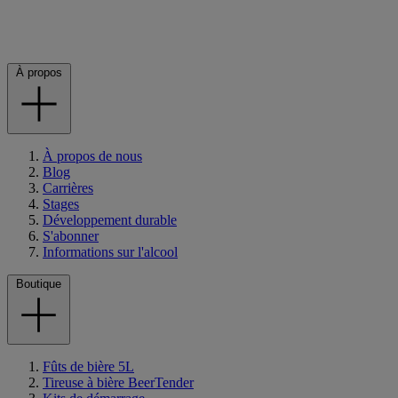
À propos
À propos de nous
Blog
Carrières
Stages
Développement durable
S'abonner
Informations sur l'alcool
Boutique
Fûts de bière 5L
Tireuse à bière BeerTender