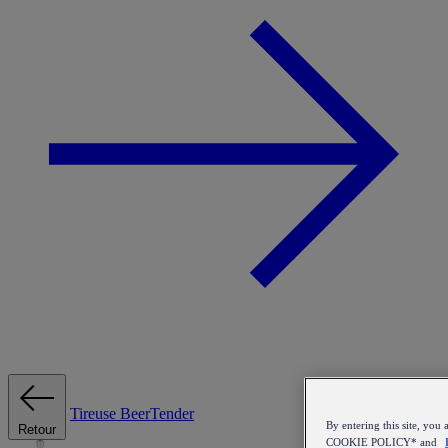
Tireuse
BeerTender
By entering this site, y
Retour
COOKIE POLICY* and