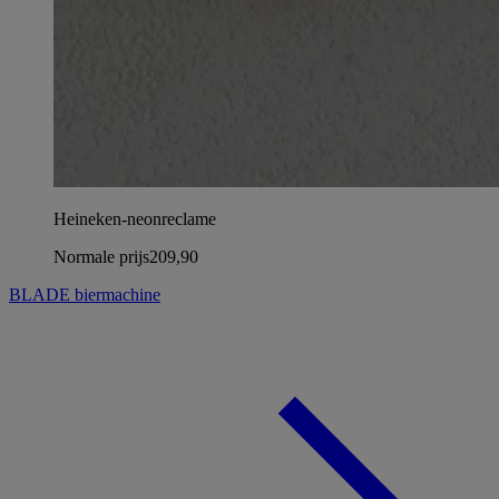
Heineken-neonreclame
Normale prijs
209,90
BLADE biermachine