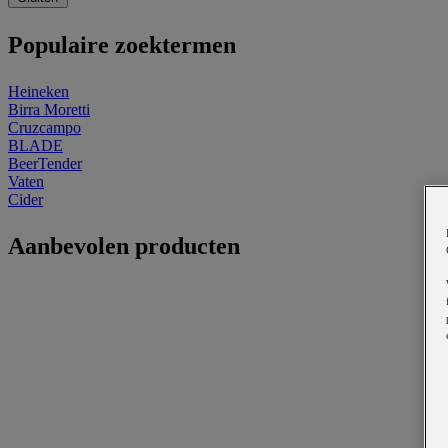
Populaire zoektermen
Heineken
Birra Moretti
Cruzcampo
BLADE
BeerTender
Vaten
Cider
Aanbevolen producten