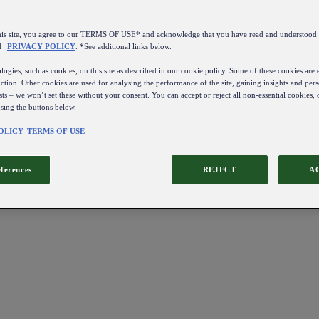
this site, you agree to our TERMS OF USE* and acknowledge that you have read and understo
d
PRIVACY POLICY
. *See additional links below.
ogies, such as cookies, on this site as described in our cookie policy. Some of these cookies are e
ction. Other cookies are used for analysing the performance of the site, gaining insights and pers
sts – we won’t set these without your consent. You can accept or reject all non-essential cookies,
using the buttons below.
OLICY
TERMS OF USE
eferences
REJECT
A