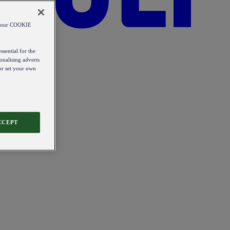
od our COOKIE
ssential for the
onalising adverts
 or set your own
CCEPT