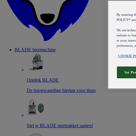
By entering 
POLICY* an
We use technol
website to fun
to your intere
preferences, 
BLADE biermachine
COOKIE P
Set Pr
Ontdek BLADE
De hoogwaardige biertap voor thuis
Stel je BLADE startpakket samen!