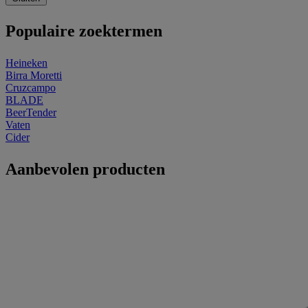
Populaire zoektermen
Heineken
Birra Moretti
Cruzcampo
BLADE
BeerTender
Vaten
Cider
Aanbevolen producten