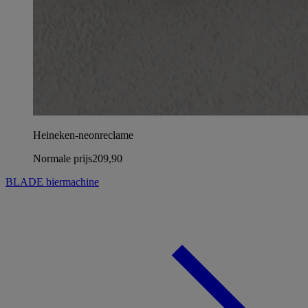
Heineken-neonreclame
Normale prijs
209,90
BLADE biermachine