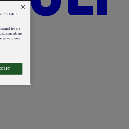
od our COOKIE
ssential for the
onalising adverts
 or set your own
CCEPT