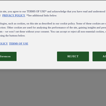
this site, you agree to our TERMS OF USE* and acknowledge that you have read and understo
d
PRIVACY POLICY
. *See additional links below.
ogies, such as cookies, on this site as described in our cookie policy. Some of these cookies are e
ction. Other cookies are used for analysing the performance of the site, gaining insights and pers
sts – we won’t set these without your consent. You can accept or reject all non-essential cookies,
using the buttons below.
OLICY
TERMS OF USE
eferences
REJECT
A