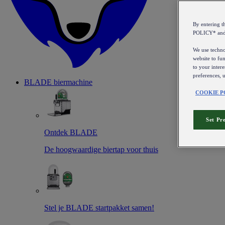
By entering 
POLICY* an
We use technol
website to fun
to your intere
preferences, 
BLADE biermachine
COOKIE P
Set Pr
Ontdek BLADE
De hoogwaardige biertap voor thuis
Stel je BLADE startpakket samen!