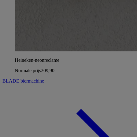
Heineken-neonreclame
Normale prijs
209,90
BLADE biermachine