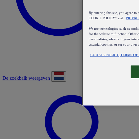
By entering this site, you agree
COOKIE POLICY* and
PRIVAC
We use technologies, such as cookie
for the website to function. Other 
personalising adverts to your inter
essential cookies, or set your own 
COOKIE POLICY
TERMS OF
De zoekbalk weergeven