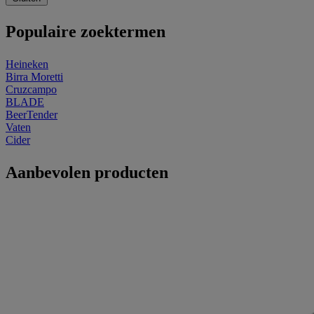
Populaire zoektermen
Heineken
Birra Moretti
Cruzcampo
BLADE
BeerTender
Vaten
Cider
Aanbevolen producten