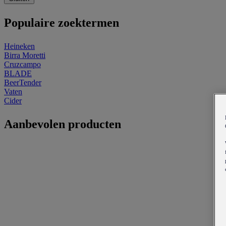
Populaire zoektermen
Heineken
Birra Moretti
Cruzcampo
BLADE
BeerTender
Vaten
Cider
Aanbevolen producten