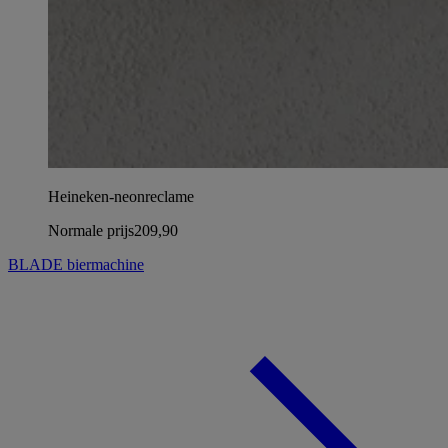
Heineken-neonreclame
Normale prijs
209,90
BLADE biermachine