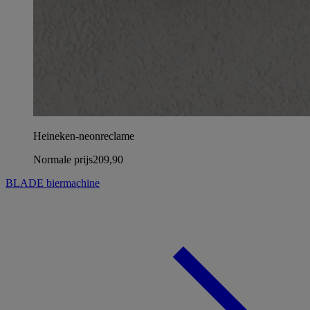
Heineken-neonreclame
Normale prijs
209,90
BLADE biermachine