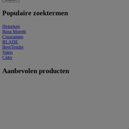
Populaire zoektermen
Heineken
Birra Moretti
Cruzcampo
BLADE
BeerTender
Vaten
Cider
Aanbevolen producten