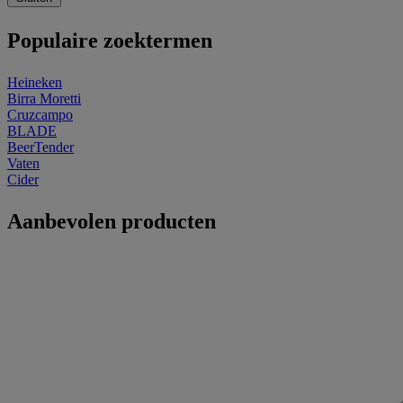
Populaire zoektermen
Heineken
Birra Moretti
Cruzcampo
BLADE
BeerTender
Vaten
Cider
Aanbevolen producten