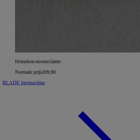
Heineken-neonreclame
Normale prijs
209,90
BLADE biermachine