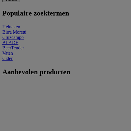
Populaire zoektermen
Heineken
Birra Moretti
Cruzcampo
BLADE
BeerTender
Vaten
Cider
Aanbevolen producten