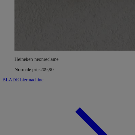
Heineken-neonreclame
Normale prijs
209,90
BLADE biermachine