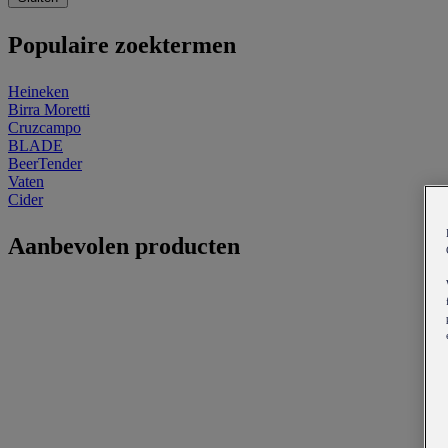
Populaire zoektermen
Heineken
Birra Moretti
Cruzcampo
BLADE
BeerTender
Vaten
Cider
Aanbevolen producten