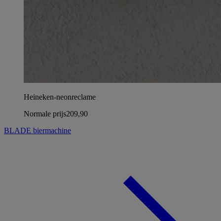
Heineken-neonreclame
Normale prijs
209,90
BLADE biermachine