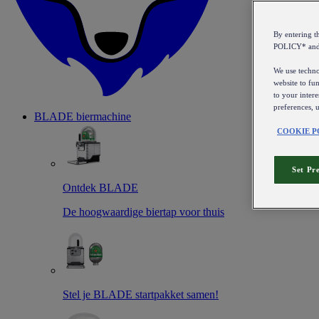
By entering 
POLICY* an
We use technol
website to fun
to your intere
preferences, 
BLADE biermachine
COOKIE P
Set Pr
Ontdek BLADE
De hoogwaardige biertap voor thuis
Stel je BLADE startpakket samen!