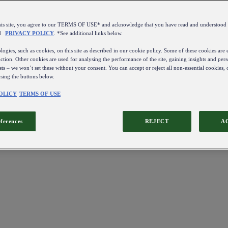
this site, you agree to our TERMS OF USE* and acknowledge that you have read and understo
d
PRIVACY POLICY
. *See additional links below.
ogies, such as cookies, on this site as described in our cookie policy. Some of these cookies are e
ction. Other cookies are used for analysing the performance of the site, gaining insights and pers
sts – we won’t set these without your consent. You can accept or reject all non-essential cookies,
using the buttons below.
OLICY
TERMS OF USE
eferences
REJECT
A