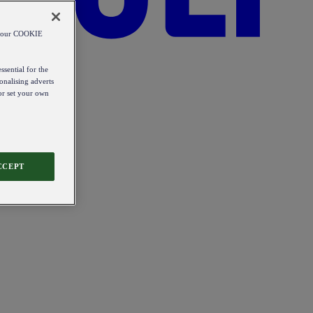
od our COOKIE
ssential for the
onalising adverts
 or set your own
CCEPT