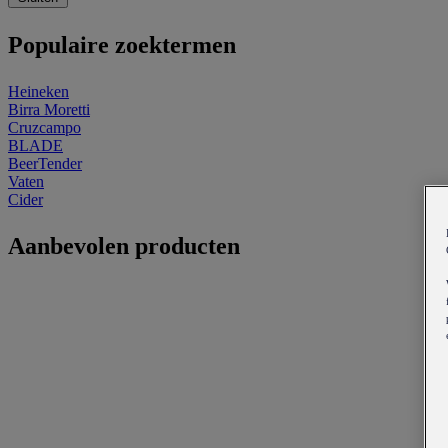
Populaire zoektermen
Heineken
Birra Moretti
Cruzcampo
BLADE
BeerTender
Vaten
Cider
Aanbevolen producten