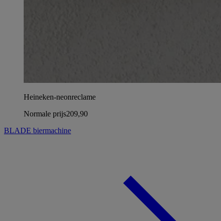
Heineken-neonreclame
Normale prijs
209,90
BLADE biermachine