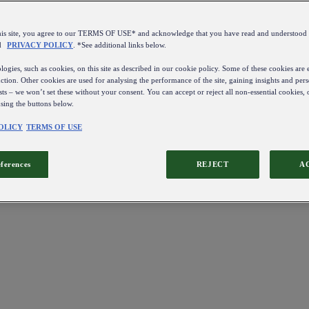
this site, you agree to our TERMS OF USE* and acknowledge that you have read and understo
d
PRIVACY POLICY
. *See additional links below.
ogies, such as cookies, on this site as described in our cookie policy. Some of these cookies are e
ction. Other cookies are used for analysing the performance of the site, gaining insights and pers
sts – we won’t set these without your consent. You can accept or reject all non-essential cookies,
using the buttons below.
OLICY
TERMS OF USE
eferences
REJECT
A