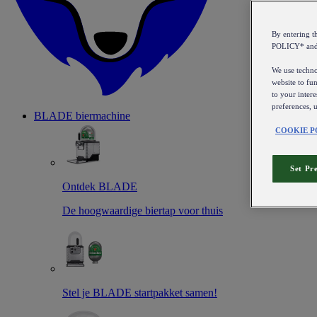
By entering 
POLICY* an
We use technol
website to fun
to your intere
preferences, 
BLADE biermachine
COOKIE P
Set Pr
Ontdek BLADE
De hoogwaardige biertap voor thuis
Stel je BLADE startpakket samen!