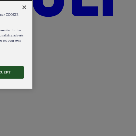
od our COOKIE
ssential for the
onalising adverts
 or set your own
CCEPT