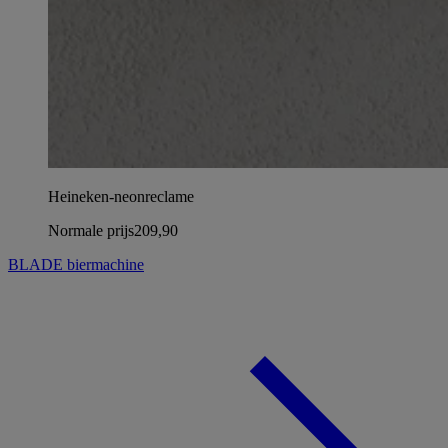
Heineken-neonreclame
Normale prijs
209,90
BLADE biermachine