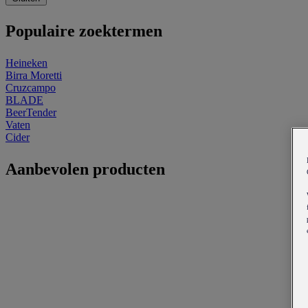
Populaire zoektermen
Heineken
Birra Moretti
Cruzcampo
BLADE
BeerTender
Vaten
Cider
Aanbevolen producten