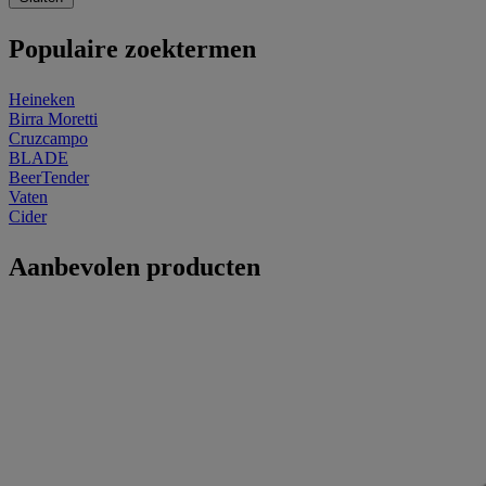
Populaire zoektermen
Heineken
Birra Moretti
Cruzcampo
BLADE
BeerTender
Vaten
Cider
Aanbevolen producten