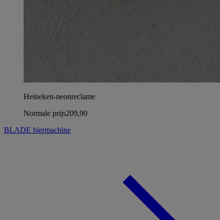
Heineken-neonreclame
Normale prijs
209,90
BLADE biermachine