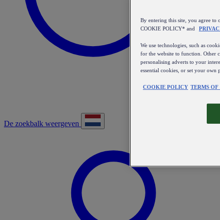
By entering this site, you agree
COOKIE POLICY* and
PRIVAC
We use technologies, such as cookie
for the website to function. Other 
personalising adverts to your inter
essential cookies, or set your own 
COOKIE POLICY
TERMS OF
De zoekbalk weergeven