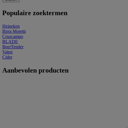
Populaire zoektermen
Heineken
Birra Moretti
Cruzcampo
BLADE
BeerTender
Vaten
Cider
Aanbevolen producten