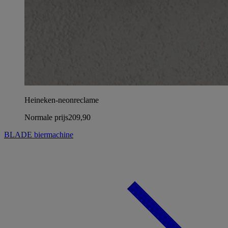
Heineken-neonreclame
Normale prijs
209,90
BLADE biermachine