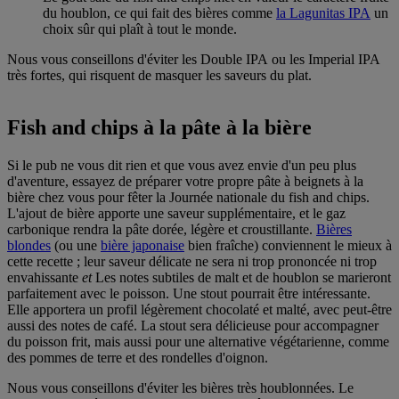
du houblon, ce qui fait des bières comme
la Lagunitas IPA
un
choix sûr qui plaît à tout le monde.
Nous vous conseillons d'éviter les Double IPA ou les Imperial IPA
très fortes, qui risquent de masquer les saveurs du plat.
Fish and chips à la pâte à la bière
Si le pub ne vous dit rien et que vous avez envie d'un peu plus
d'aventure, essayez de préparer votre propre pâte à beignets à la
bière chez vous
pour fêter la Journée nationale du fish and chips.
L'ajout de bière apporte une saveur supplémentaire, et le gaz
carbonique rendra la pâte dorée, légère et croustillante.
Bières
blondes
(ou une
bière japonaise
bien fraîche) conviennent le mieux à
cette recette ; leur saveur délicate ne sera ni trop prononcée ni trop
envahissante
et
Les notes subtiles de malt et de houblon se marieront
parfaitement avec le poisson.
Une stout pourrait être intéressante.
Elle apportera un profil légèrement chocolaté et malté, avec peut-être
aussi des notes de café.
La stout sera délicieuse pour accompagner
du poisson frit, mais aussi pour une alternative végétarienne, comme
des pommes de terre et des rondelles d'oignon.
Nous vous conseillons d'éviter les bières très houblonnées.
Le