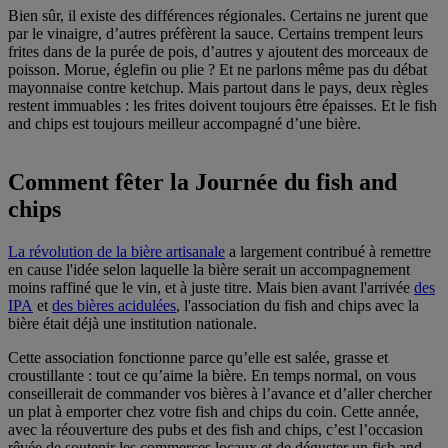
Bien sûr, il existe des différences régionales. Certains ne jurent que
par le vinaigre, d’autres préfèrent la sauce. Certains trempent leurs
frites dans de la purée de pois, d’autres y ajoutent des morceaux de
poisson. Morue, églefin ou plie ? Et ne parlons même pas du débat
mayonnaise contre ketchup. Mais partout dans le pays, deux règles
restent immuables : les frites doivent toujours être épaisses. Et le fish
and chips est toujours meilleur accompagné d’une bière.
Comment fêter la Journée du fish and
chips
La révolution de la bière artisanale
a largement contribué à remettre
en cause l'idée selon laquelle la bière serait un accompagnement
moins raffiné que le vin, et à juste titre. Mais bien avant l'arrivée
des
IPA
et
des bières acidulées
, l'association du fish and chips avec la
bière était déjà une institution nationale.
Cette association fonctionne parce qu’elle est salée, grasse et
croustillante : tout ce qu’aime la bière. En temps normal, on vous
conseillerait de commander vos bières à l’avance et d’aller chercher
un plat à emporter chez votre fish and chips du coin. Cette année,
avec la réouverture des pubs et des fish and chips, c’est l’occasion
rêvée de soutenir les commerces locaux et de déguster un fish and