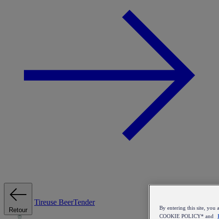
Tireuse
BeerTender
By entering this site, y
Retour
COOKIE POLICY* and