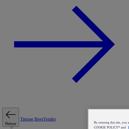
Tireuse
BeerTender
By entering this site, y
Retour
COOKIE POLICY* and