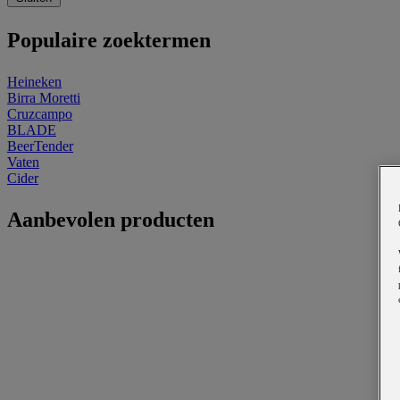
Populaire zoektermen
Heineken
Birra Moretti
Cruzcampo
BLADE
BeerTender
Vaten
Cider
Aanbevolen producten