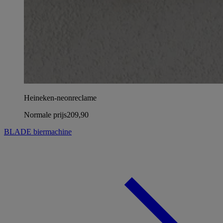
Heineken-neonreclame
Normale prijs
209,90
BLADE biermachine