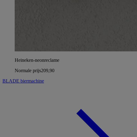
Heineken-neonreclame
Normale prijs
209,90
BLADE biermachine