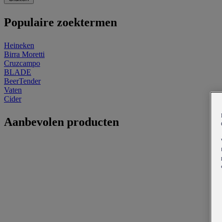
Populaire zoektermen
Heineken
Birra Moretti
Cruzcampo
BLADE
BeerTender
Vaten
Cider
Aanbevolen producten