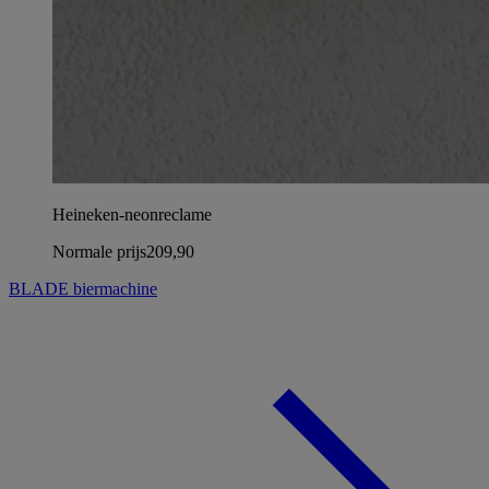
Heineken-neonreclame
Normale prijs
209,90
BLADE biermachine