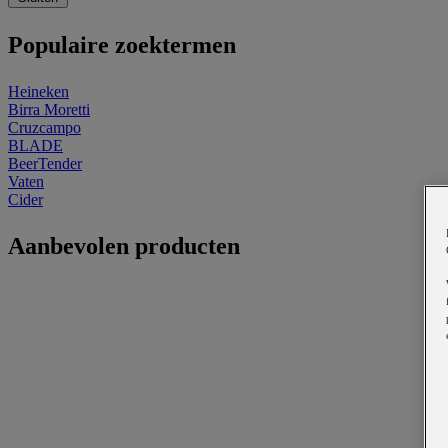
Populaire zoektermen
Heineken
Birra Moretti
Cruzcampo
BLADE
BeerTender
Vaten
Cider
Aanbevolen producten