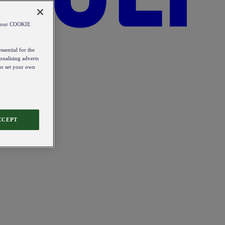
od our COOKIE
ssential for the
onalising adverts
 or set your own
CCEPT