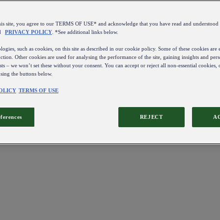
this site, you agree to our TERMS OF USE* and acknowledge that you have read and understo
d
PRIVACY POLICY
. *See additional links below.
ogies, such as cookies, on this site as described in our cookie policy. Some of these cookies are e
ction. Other cookies are used for analysing the performance of the site, gaining insights and pers
sts – we won’t set these without your consent. You can accept or reject all non-essential cookies,
using the buttons below.
OLICY
TERMS OF USE
eferences
REJECT
A