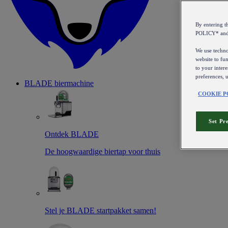
By entering 
POLICY* an
We use technol
website to fun
to your intere
preferences, 
BLADE biermachine
COOKIE P
Set Pr
Ontdek BLADE
De hoogwaardige biertap voor thuis
Stel je BLADE startpakket samen!