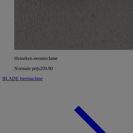
Heineken-neonreclame
Normale prijs
209,90
BLADE biermachine