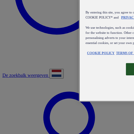
By entering this site, you agree
COOKIE POLICY* and
PRIVAC
We use technologies, such as cookie
for the website to function. Other 
personalising adverts to your inter
essential cookies, or set your own 
COOKIE POLICY
TERMS OF
De zoekbalk weergeven