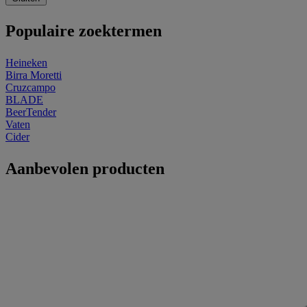
Populaire zoektermen
Heineken
Birra Moretti
Cruzcampo
BLADE
BeerTender
Vaten
Cider
Aanbevolen producten