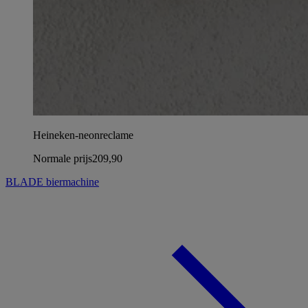
Heineken-neonreclame
Normale prijs
209,90
BLADE biermachine