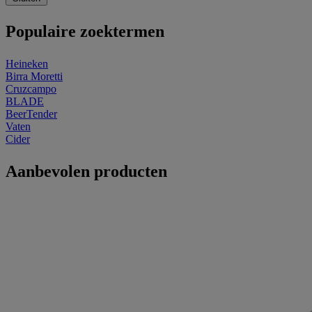
Populaire zoektermen
Heineken
Birra Moretti
Cruzcampo
BLADE
BeerTender
Vaten
Cider
Aanbevolen producten