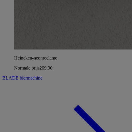
Heineken-neonreclame
Normale prijs
209,90
BLADE biermachine