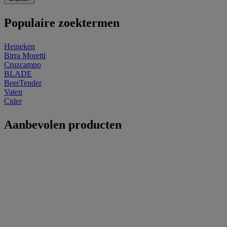
Populaire zoektermen
Heineken
Birra Moretti
Cruzcampo
BLADE
BeerTender
Vaten
Cider
Aanbevolen producten