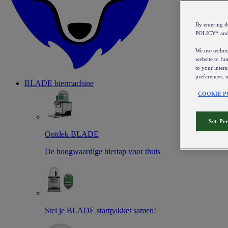
By entering 
POLICY* an
We use technol
website to fun
to your intere
preferences, 
BLADE biermachine
COOKIE P
Set Pr
Ontdek BLADE
De hoogwaardige biertap voor thuis
Stel je BLADE startpakket samen!