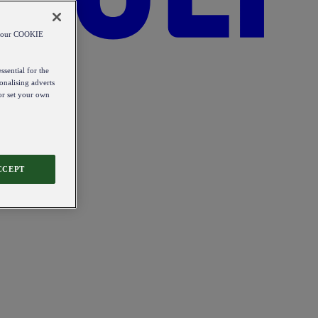
od our COOKIE
ssential for the
onalising adverts
 or set your own
CCEPT