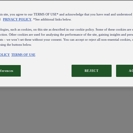
this site, you agree to our TERMS OF USE* and acknowledge that you have read and understo
d
PRIVACY POLICY
. *See additional links below.
ogies, such as cookies, on this site as described in our cookie policy. Some of these cookies are e
ction. Other cookies are used for analysing the performance of the site, gaining insights and pers
sts – we won’t set these without your consent. You can accept or reject all non-essential cookies,
using the buttons below.
OLICY
TERMS OF USE
eferences
REJECT
A